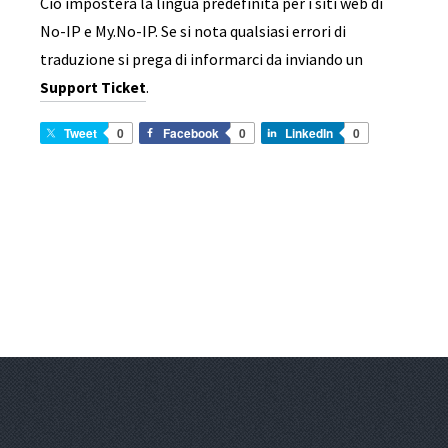
Ciò imposterà la lingua predefinita per i siti web di
No-IP e My.No-IP. Se si nota qualsiasi errori di
traduzione si prega di informarci da inviando un
.
Support Ticket
Tweet
0
Facebook
0
LinkedIn
0